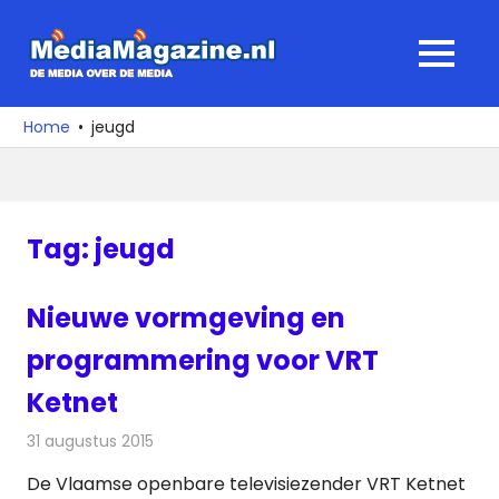
Ga
naar
MediaMagaz
MENU
de
De
inhoud
media
Home
jeugd
over
de
media
Tag:
jeugd
Nieuwe vormgeving en
programmering voor VRT
Ketnet
31 augustus 2015
Redactie
Nieuws
,
Televisienieuws
De Vlaamse openbare televisiezender VRT Ketnet