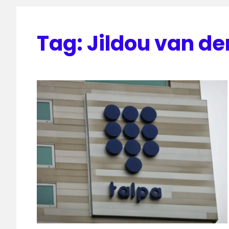
Tag:
Jildou van der