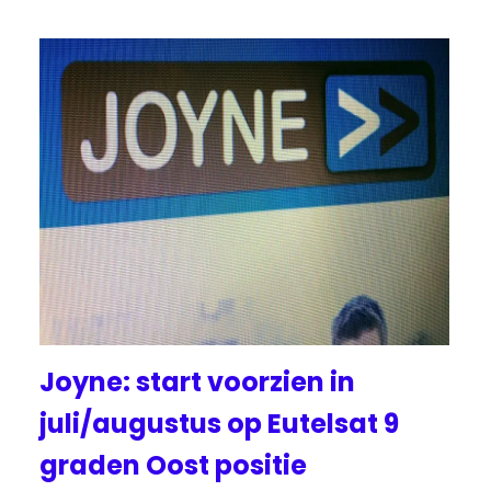
Joyne: start voorzien in
juli/augustus op Eutelsat 9
graden Oost positie