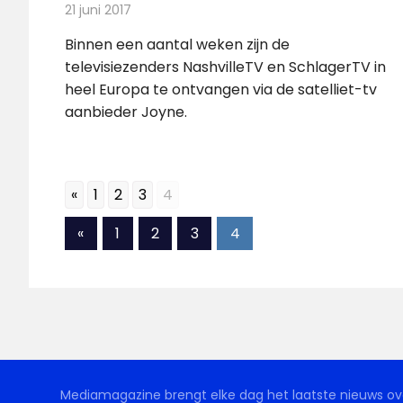
21 juni 2017
Redactie
Nieuws
,
Televisienieuws
Binnen een aantal weken zijn de
televisiezenders NashvilleTV en SchlagerTV in
heel Europa te ontvangen via de satelliet-tv
aanbieder Joyne.
«
1
2
3
4
Berichten
Vorige
«
1
2
3
4
berichten
paginering
Mediamagazine brengt elke dag het laatste nieuws ove