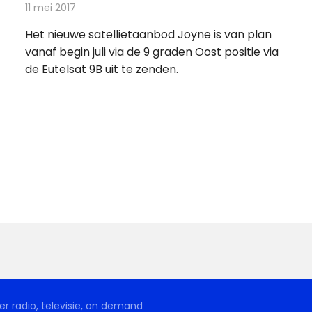
11 mei 2017
Redactie
Nieuws
,
Televisienieuws
Het nieuwe satellietaanbod Joyne is van plan
vanaf begin juli via de 9 graden Oost positie via
de Eutelsat 9B uit te zenden.
r radio, televisie, on demand