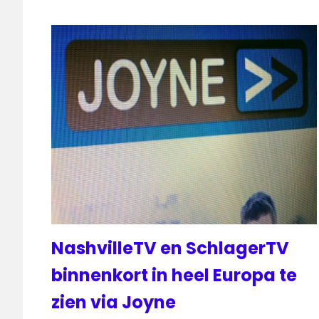
NashvilleTV en SchlagerTV
binnenkort in heel Europa te
zien via Joyne