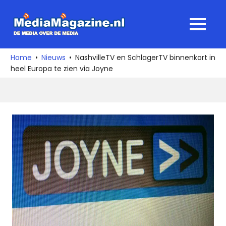
Ga
naar
MediaMagaz
MENU
de
De
inhoud
media
Home
Nieuws
NashvilleTV en SchlagerTV binnenkort in
over
heel Europa te zien via Joyne
de
media