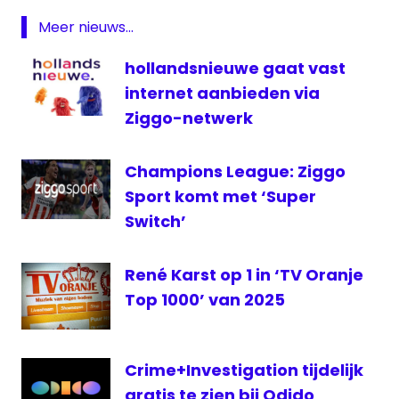
Schlager
TV
Meer nieuws...
televisie
hollandsnieuwe gaat vast
TV
internet aanbieden via
Oranje
Ziggo-netwerk
Champions League: Ziggo
Sport komt met ‘Super
Switch’
René Karst op 1 in ‘TV Oranje
Top 1000’ van 2025
Crime+Investigation tijdelijk
gratis te zien bij Odido