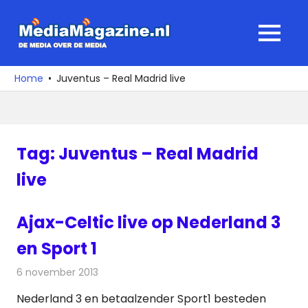
Ga
naar
MediaMagaz
MENU
de
De
inhoud
media
Home
Juventus – Real Madrid live
over
de
media
Tag:
Juventus – Real Madrid
live
Ajax-Celtic live op Nederland 3
en Sport 1
6 november 2013
Redactie
Televisienieuws
Nederland 3 en betaalzender Sport1 besteden