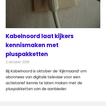
Kabelnoord laat kijkers
kennismaken met
pluspakketten
2 oktober 2018
Redactie
Televisienieuws
Bij Kabelnoord is oktober de ‘Kijkmaand’ om
abonnees van digitale televisie voor een
actietarief kennis te laten maken met de
pluspakketten van de aanbieder.