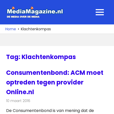
Ga
naar
MediaMagaz
MENU
de
De
inhoud
media
Home
Klachtenkompas
over
de
media
Tag:
Klachtenkompas
Consumentenbond: ACM moet
optreden tegen provider
Online.nl
10 maart 2016
Redactie
Nieuws
,
Televisienieuws
De Consumentenbond is van mening dat de