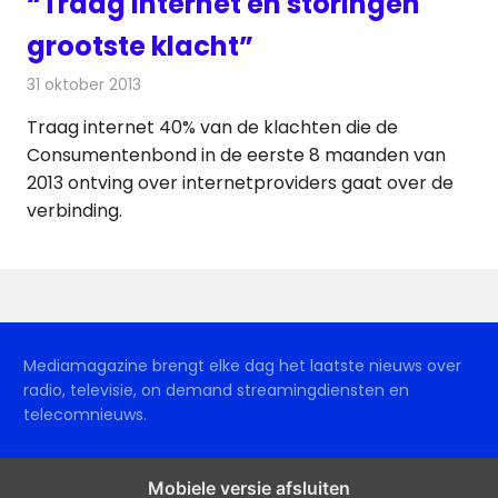
“Traag internet en storingen
grootste klacht”
31 oktober 2013
Redactie
Internet
Traag internet 40% van de klachten die de
Consumentenbond in de eerste 8 maanden van
2013 ontving over internetproviders gaat over de
verbinding.
Mediamagazine brengt elke dag het laatste nieuws over
radio, televisie, on demand streamingdiensten en
telecomnieuws.
Mobiele versie afsluiten