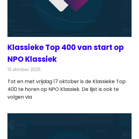
Klassieke Top 400 van start op
NPO Klassiek
13 oktober 2025
Redactie
Radionieuws
Tot en met vrijdag 17 oktober is de Klassieke Top
400 te horen op NPO Klassiek. De lijst is ook te
volgen via