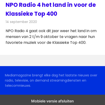
NPO Radio 4 het land in voor de
Klassieke Top 400
14 september 2020
Redactie
Radionieuws
NPO Radio 4 gaat ook dit jaar weer het land in om
mensen van 2 t/m 9 oktober te vragen naar hun
favoriete muziek voor de Klassieke Top 400.
Mediamagazine brengt elke dag het laatste nieuws over
radio, televisie, on demand streamingdiensten en
telecomnieuws.
Mobiele versie afsluiten