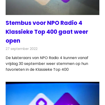
Stembus voor NPO Radio 4
Klassieke Top 400 gaat weer
open
27 september 2022
Redactie
Radionieuws
De luisteraars van NPO Radio 4 kunnen vanaf
vrijdag 30 september weer stemmen op hun
favorieten in de Klassieke Top 400