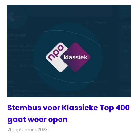
Stembus voor Klassieke Top 400
gaat weer open
21 september 2023
Redactie
Radionieuws