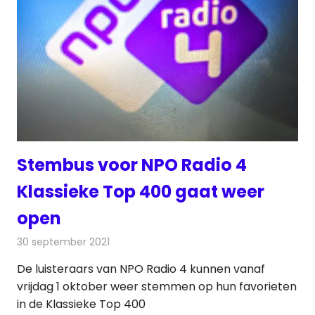
Stembus voor NPO Radio 4
Klassieke Top 400 gaat weer
open
30 september 2021
Redactie
Radionieuws
De luisteraars van NPO Radio 4 kunnen vanaf
vrijdag 1 oktober weer stemmen op hun favorieten
in de Klassieke Top 400