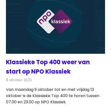
Klassieke Top 400 weer van
start op NPO Klassiek
8 oktober 2023
Redactie
Radionieuws
Van maandag 9 oktober tot en met vrijdag 13
oktober is de Klassieke Top 400 te horen tussen
07.00 en 23.00 op NPO Klassiek.