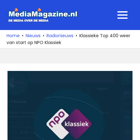
Ga
naar
MediaMagaz
MENU
de
De
inhoud
media
Home
Nieuws
Radionieuws
Klassieke Top 400 weer
over
van start op NPO Klassiek
de
media