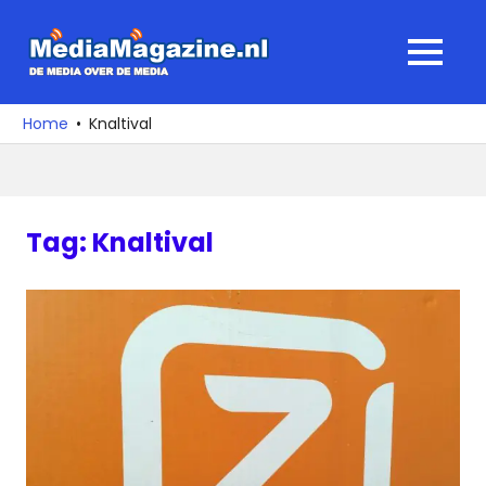
Ga
naar
MediaMagaz
MENU
de
De
inhoud
media
Home
Knaltival
over
de
media
Tag:
Knaltival