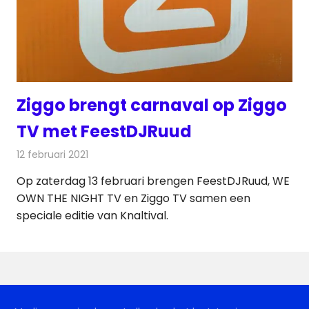
Ziggo brengt carnaval op Ziggo
TV met FeestDJRuud
12 februari 2021
Redactie
Televisienieuws
Op zaterdag 13 februari brengen FeestDJRuud, WE
OWN THE NIGHT TV en Ziggo TV samen een
speciale editie van Knaltival.