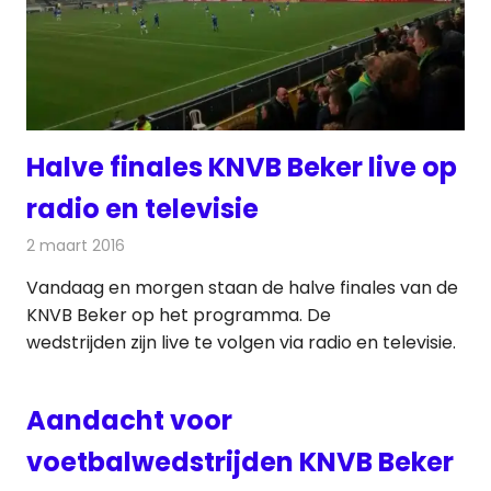
Halve finales KNVB Beker live op
radio en televisie
2 maart 2016
Redactie
Nieuws
Vandaag en morgen staan de halve finales van de
KNVB Beker op het programma. De
wedstrijden zijn live te volgen via radio en televisie.
Aandacht voor
voetbalwedstrijden KNVB Beker