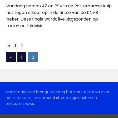
Vandaag nemen AZ en PSV in de Rotterdamse Kuip
het tegen elkaar op in de finale van de KNVB
beker. Deze finale wordt live uitgezonden op
radio- en televisie.
«
1
2
Berichten
Vorige
«
1
2
berichten
paginering
Mediamagazine brengt elke dag het laatste nieuws over
radio, televisie, on demand streamingdiensten en
telecomnieuws.