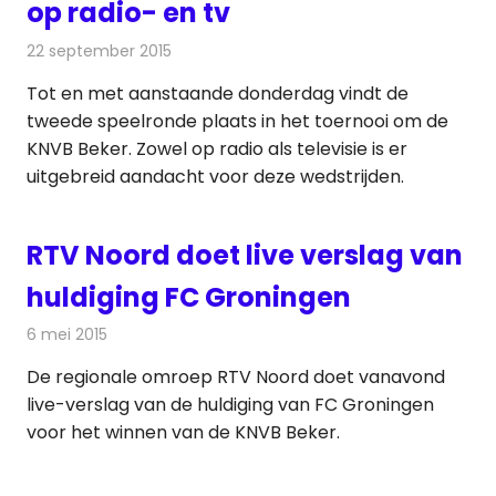
op radio- en tv
22 september 2015
Redactie
Nieuws
,
Radionieuws
,
Televisienieuws
Tot en met aanstaande donderdag vindt de
tweede speelronde plaats in het toernooi om de
KNVB Beker. Zowel op radio als televisie is er
uitgebreid aandacht voor deze wedstrijden.
RTV Noord doet live verslag van
huldiging FC Groningen
6 mei 2015
Redactie
Televisienieuws
De regionale omroep RTV Noord doet vanavond
live-verslag van de huldiging van FC Groningen
voor het winnen van de KNVB Beker.