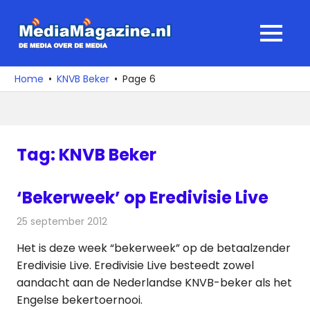
Ga
naar
MediaMagaz
MENU
de
De
inhoud
media
Home
KNVB Beker
Page 6
over
de
media
Tag:
KNVB Beker
‘Bekerweek’ op Eredivisie Live
25 september 2012
Redactie
Televisienieuws
Het is deze week “bekerweek” op de betaalzender
Eredivisie Live. Eredivisie Live besteedt zowel
aandacht aan de Nederlandse KNVB-beker als het
Engelse bekertoernooi.