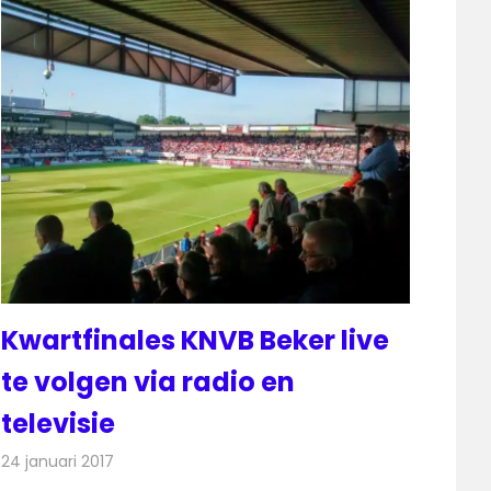
Kwartfinales KNVB Beker live
te volgen via radio en
televisie
24 januari 2017
Redactie
Nieuws
,
Radionieuws
,
Televisienieuws