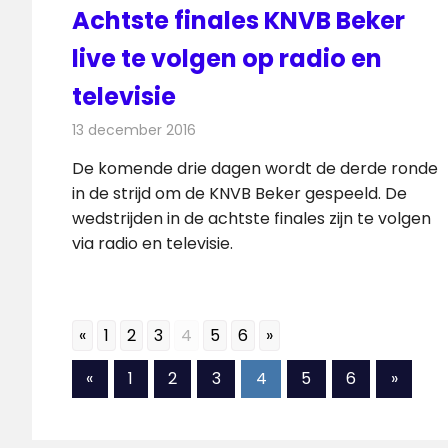
Achtste finales KNVB Beker
live te volgen op radio en
televisie
13 december 2016
Redactie
Nieuws
,
Radionieuws
,
Televisienieuw
De komende drie dagen wordt de derde ronde
in de strijd om de KNVB Beker gespeeld. De
wedstrijden in de achtste finales zijn te volgen
via radio en televisie.
«
1
2
3
4
5
6
»
Berichten
Vorige
Volgen
«
1
2
3
4
5
6
»
berichten
berich
paginering