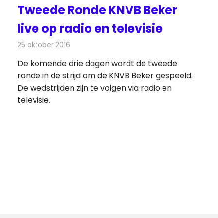
Tweede Ronde KNVB Beker
live op radio en televisie
25 oktober 2016
Redactie
Nieuws
,
Radionieuws
,
Televisienieuws
De komende drie dagen wordt de tweede
s
ronde in de strijd om de KNVB Beker gespeeld.
De wedstrijden zijn te volgen via radio en
televisie.
de
ten