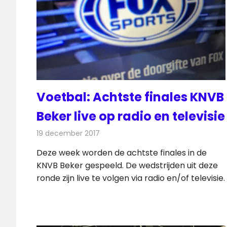
Voetbal: Achtste finales KNVB
Beker live op radio en televisie
19 december 2017
Redactie
Nieuws
,
Televisienieuws
Deze week worden de achtste finales in de
KNVB Beker gespeeld. De wedstrijden uit deze
ronde zijn live te volgen via radio en/of televisie.