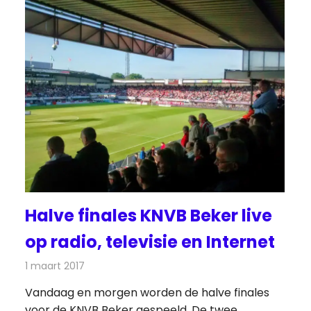
Halve finales KNVB Beker live
op radio, televisie en Internet
1 maart 2017
Redactie
Nieuws
,
Radionieuws
,
Televisienieuws
Vandaag en morgen worden de halve finales
voor de KNVB Beker gespeeld. De twee