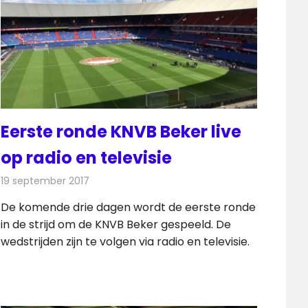
Eerste ronde KNVB Beker live
op radio en televisie
19 september 2017
Redactie
Nieuws
,
Televisienieuws
De komende drie dagen wordt de eerste ronde
in de strijd om de KNVB Beker gespeeld. De
wedstrijden zijn te volgen via radio en televisie.