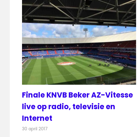
Finale KNVB Beker AZ-Vitesse
live op radio, televisie en
Internet
30 april 2017
Redactie
Nieuws
,
Radionieuws
,
Televisienieuws