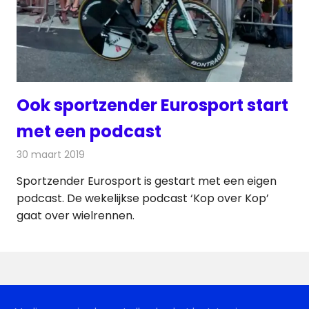
Ook sportzender Eurosport start
met een podcast
30 maart 2019
Redactie
Radionieuws
Sportzender Eurosport is gestart met een eigen
podcast. De wekelijkse podcast ‘Kop over Kop’
gaat over wielrennen.