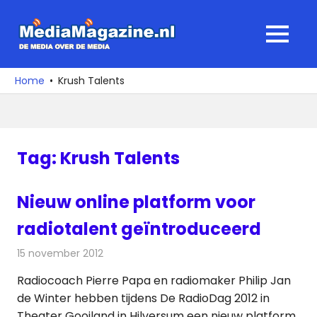
Ga
naar
MediaMagaz
MENU
de
De
inhoud
media
Home
Krush Talents
over
de
media
Tag:
Krush Talents
Nieuw online platform voor
radiotalent geïntroduceerd
15 november 2012
Redactie
Radionieuws
Radiocoach Pierre Papa en radiomaker Philip Jan
de Winter hebben tijdens De RadioDag 2012 in
Theater Gooiland in Hilversum een nieuw platform