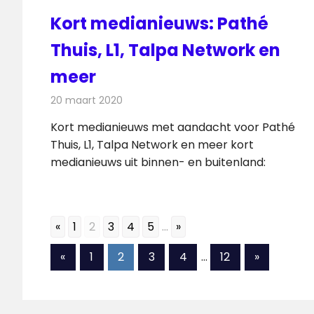
Kort medianieuws: Pathé
Thuis, L1, Talpa Network en
meer
20 maart 2020
Redactie
Andere media over de media
Kort medianieuws met aandacht voor Pathé
Thuis, L1, Talpa Network en meer kort
medianieuws uit binnen- en buitenland:
«
1
2
3
4
5
...
»
Berichten
Vorige
Volgende
«
1
2
3
4
…
12
»
berichten
berichten
paginering