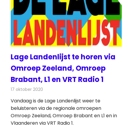
Lage Landenlijst te horen via
Omroep Zeeland, Omroep
Brabant, L1 en VRT Radio 1
17 oktober 2020
Redactie
Radionieuws
Vandaag is de Lage Landenlijst weer te
beluisteren via de regionale omroepen
Omroep Zeeland, Omroep Brabant en L1 en in
Vlaanderen via VRT Radio 1.