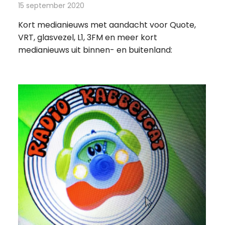
15 september 2020
Redactie
Andere media over de media
Kort medianieuws met aandacht voor Quote,
VRT, glasvezel, L1, 3FM en meer kort
medianieuws uit binnen- en buitenland: