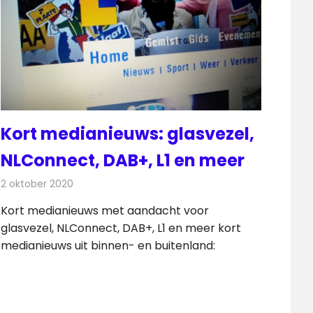
Kort medianieuws: glasvezel,
NLConnect, DAB+, L1 en meer
2 oktober 2020
Redactie
Andere media over de media
Kort medianieuws met aandacht voor
glasvezel, NLConnect, DAB+, L1 en meer kort
medianieuws uit binnen- en buitenland: