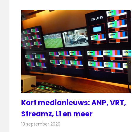
Kort medianieuws: ANP, VRT,
Streamz, L1 en meer
18 september 2020
Redactie
Andere media over de media