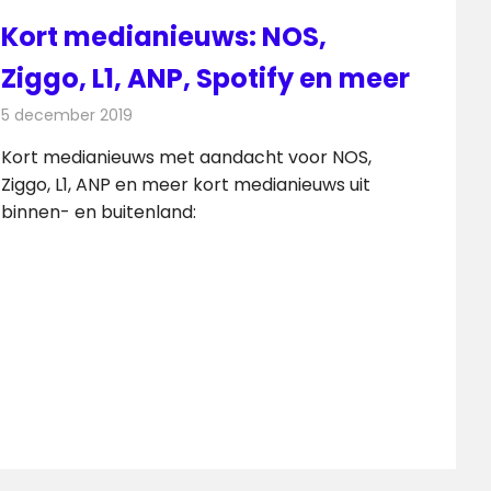
Kort medianieuws: NOS,
Ziggo, L1, ANP, Spotify en meer
5 december 2019
Redactie
Andere media over de media
Kort medianieuws met aandacht voor NOS,
Ziggo, L1, ANP en meer kort medianieuws uit
binnen- en buitenland: