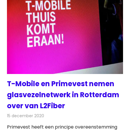
T-Mobile en Primevest nemen
glasvezelnetwerk in Rotterdam
over van L2Fiber
15 december 2020
Redactie
Telecom
Primevest heeft een principe overeenstemming