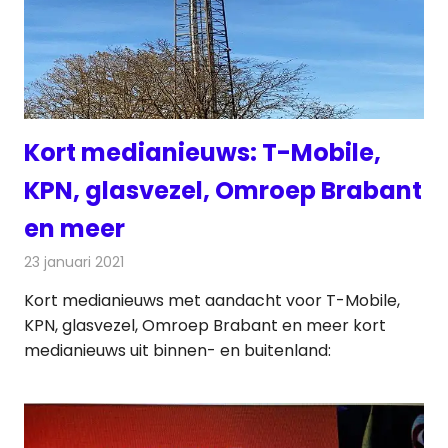
Kort medianieuws: T-Mobile,
KPN, glasvezel, Omroep Brabant
en meer
23 januari 2021
Redactie
Andere media over de media
Kort medianieuws met aandacht voor T-Mobile,
KPN, glasvezel, Omroep Brabant en meer kort
medianieuws uit binnen- en buitenland: