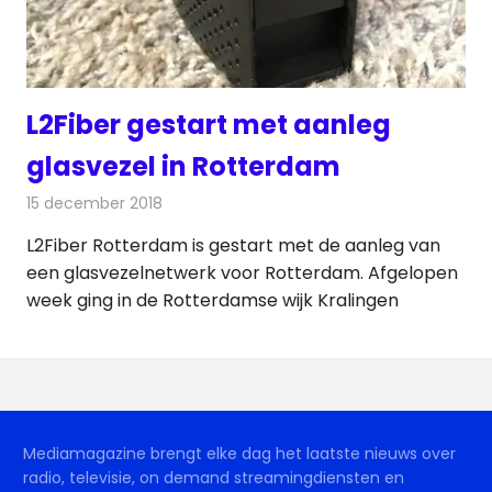
L2Fiber gestart met aanleg
glasvezel in Rotterdam
15 december 2018
Redactie
Televisienieuws
L2Fiber Rotterdam is gestart met de aanleg van
een glasvezelnetwerk voor Rotterdam. Afgelopen
week ging in de Rotterdamse wijk Kralingen
Mediamagazine brengt elke dag het laatste nieuws over
radio, televisie, on demand streamingdiensten en