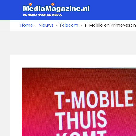
Ga
MediaMa
naar
de
De
Home
Nieuws
Telecom
T-Mobile en Primevest n
media
inhoud
over
de
media