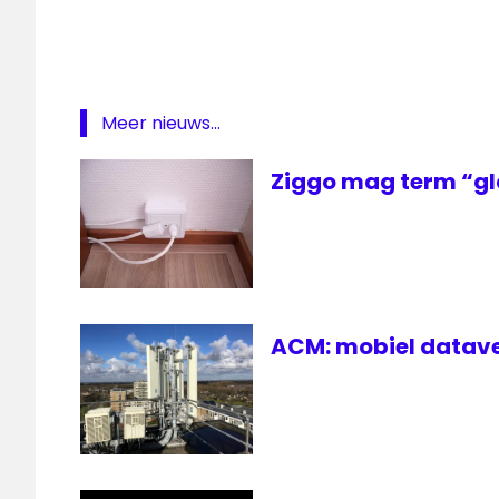
netwerk
Rotterdam
T-
Mobile
Meer nieuws...
Ziggo mag term “gl
ACM: mobiel datave