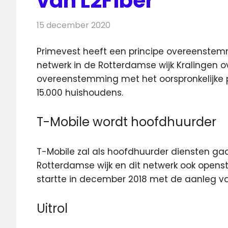
van L2Fiber
15 december 2020
Redactie
Telecom
Primevest heeft een principe overeenste
netwerk in de Rotterdamse wijk Kralingen 
overeenstemming met het oorspronkelijke p
15.000 huishoudens.
T-Mobile wordt hoofdhuurder
T-Mobile zal als hoofdhuurder diensten ga
Rotterdamse wijk en dit netwerk ook openste
startte in december 2018 met de aanleg 
Uitrol