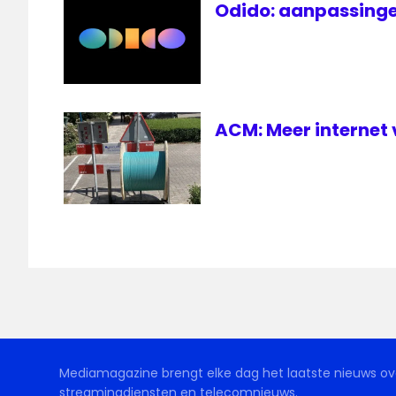
Odido: aanpassinge
ACM: Meer internet 
Mediamagazine brengt elke dag het laatste nieuws ove
streamingdiensten en telecomnieuws.