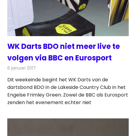
WK Darts BDO niet meer live te
volgen via BBC en Eurosport
6 januari 2017
Redactie
Nieuws
,
Televisienieuws
Dit weekeinde begint het WK Darts van de
dartsbond BDO in de Lakeside Country Club in het
Engelse Frimley Green. Zowel de BBC als Eurosport
zenden het evenement echter niet