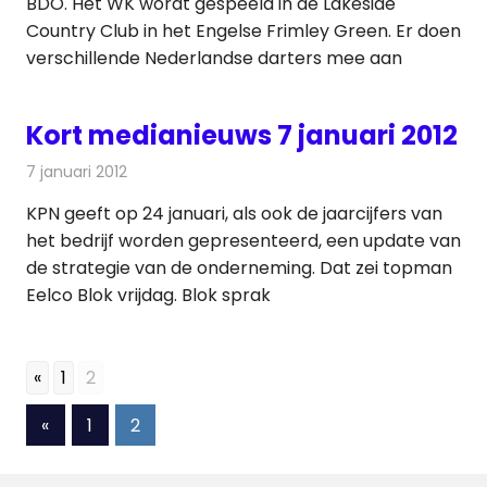
BDO. Het WK wordt gespeeld in de Lakeside
Country Club in het Engelse Frimley Green. Er doen
verschillende Nederlandse darters mee aan
Kort medianieuws 7 januari 2012
7 januari 2012
Redactie
Andere media over de media
KPN geeft op 24 januari, als ook de jaarcijfers van
het bedrijf worden gepresenteerd, een update van
de strategie van de onderneming. Dat zei topman
Eelco Blok vrijdag. Blok sprak
«
1
2
Berichten
Vorige
«
1
2
berichten
paginering