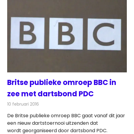
Britse publieke omroep BBC in
zee met dartsbond PDC
10 februari 2016
Redactie
Nieuws
,
Televisienieuws
De Britse publieke omroep BBC gaat vanaf dit jaar
een nieuw dartstoernooi uitzenden dat
wordt georganiseerd door dartsbond PDC.