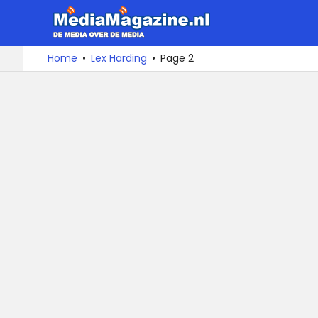
MediaMa
De
Ga
Home
Lex Harding
Page 2
media
naar
over
de
de
inhoud
media