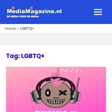
Ga
naar
MediaMagaz
MENU
de
De
inhoud
media
Home
LGBTQ+
over
de
media
Tag:
LGBTQ+