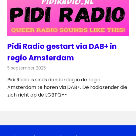
Pidi Radio gestart via DAB+ in
regio Amsterdam
5 september 2025
Redactie
Radionieuws
Pidi Radio is sinds donderdag in de regio
Amsterdam te horen via DAB+. De radiozender die
zich richt op de LGBTQ+-