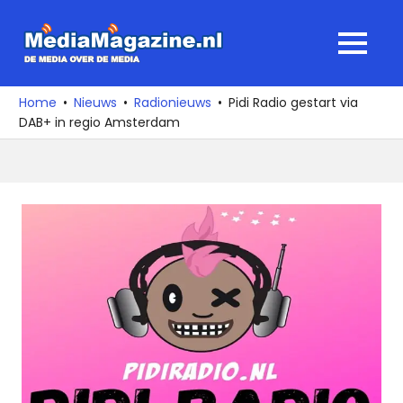
Ga
naar
MediaMagaz
MENU
de
De
inhoud
media
Home
Nieuws
Radionieuws
Pidi Radio gestart via
over
DAB+ in regio Amsterdam
de
media