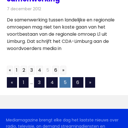
7 december 2012
Redactie
Televisienieuws
De samenwerking tussen landelijke en regionale
omroepen mag niet ten koste gaan van het
voortbestaan van de regionale omroep L1 uit
Limburg. Dat schrijft het CDA-Limburg aan de
woordvoerders media in
«
1
2
3
4
5
6
»
Berichten
Vorige
Volgende
«
1
…
3
4
5
6
»
berichten
berichten
paginering
Mediamagazine brengt elke dag het laatste nieuws over
radio, televisie, on demand streamingdiensten en