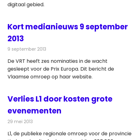
digitaal gebied.
Kort medianieuws 9 september
2013
9 september 2013
Redactie
Andere media over de media
De VRT heeft zes nominaties in de wacht
gesleept voor de Prix Europa. Dit bericht de
Vlaamse omroep op haar website.
Verlies L1 door kosten grote
evenementen
29 mei 2013
Redactie
Televisienieuws
L1, de publieke regionale omroep voor de provincie