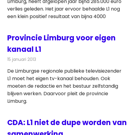
Limburg, heeft afgelopen jaar bijna 285.000 euro
verlies geleden. Het jaar ervoor behaalde L1 nog
een klein positief resultaat van bijna 4000
Provincie Limburg voor eigen
kanaal L1
15 januari 2013
Redactie
Televisienieuws
De Limburgse regionale publieke televisiezender
L1 moet het eigen tv-kanaal behouden. Ook
moeten de redactie en het bestuur zelfstandig
blijven werken. Daarvoor pleit de provincie
Limburg.
CDA: L1 niet de dupe worden van
samenwerking