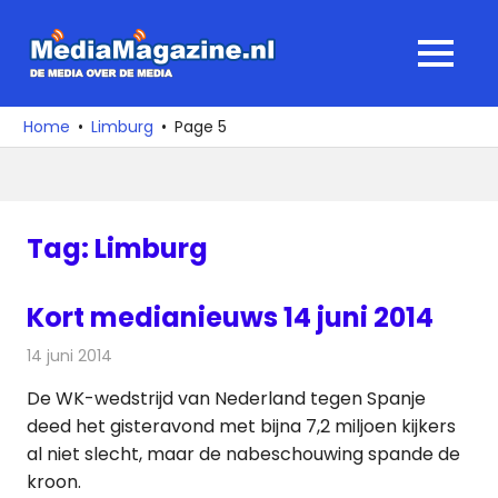
Ga
naar
MediaMagaz
MENU
de
De
inhoud
media
Home
Limburg
Page 5
over
de
media
Tag:
Limburg
Kort medianieuws 14 juni 2014
14 juni 2014
Redactie
Andere media over de media
De WK-wedstrijd van Nederland tegen Spanje
deed het gisteravond met bijna 7,2 miljoen kijkers
al niet slecht, maar de nabeschouwing spande de
kroon.