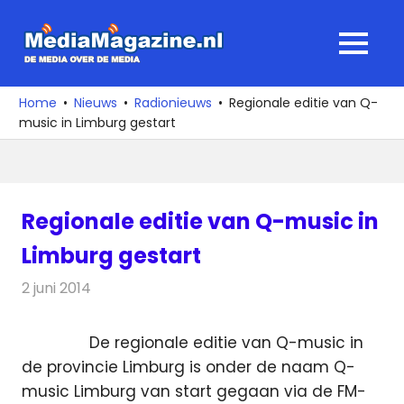
Ga
naar
MediaMagaz
MENU
de
De
inhoud
media
Home
Nieuws
Radionieuws
Regionale editie van Q-
over
music in Limburg gestart
de
media
Regionale editie van Q-music in
Limburg gestart
2 juni 2014
Redactie
Radionieuws
De regionale editie van Q-music in
de provincie Limburg is onder de naam Q-
music Limburg van start gegaan via de FM-