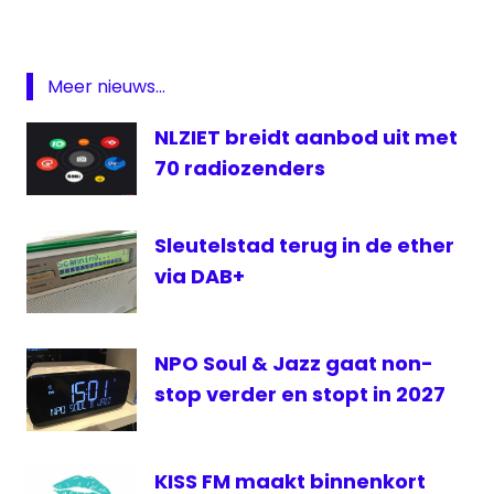
media
medianieuws
Meer nieuws...
nieuws
Provincie
NLZIET breidt aanbod uit met
Q-
70 radiozenders
music
Q-
music
Sleutelstad terug in de ether
Limburg
via DAB+
Radio
radionieuws
NPO Soul & Jazz gaat non-
radiozender
stop verder en stopt in 2027
regio
KISS FM maakt binnenkort