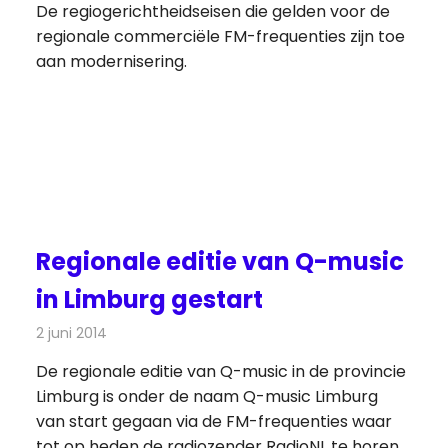
De regiogerichtheidseisen die gelden voor de
regionale commerciële FM-frequenties zijn toe
aan modernisering.
Regionale editie van Q-music
in Limburg gestart
2 juni 2014
Redactie
Radionieuws
De regionale editie van Q-music in de provincie
Limburg is onder de naam Q-music Limburg
van start gegaan via de FM-frequenties waar
tot op heden de radiozender RadioNL te horen