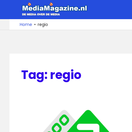
Ga
MediaMa
naar
de
De
Home
regio
media
inhoud
over
de
media
Tag:
regio