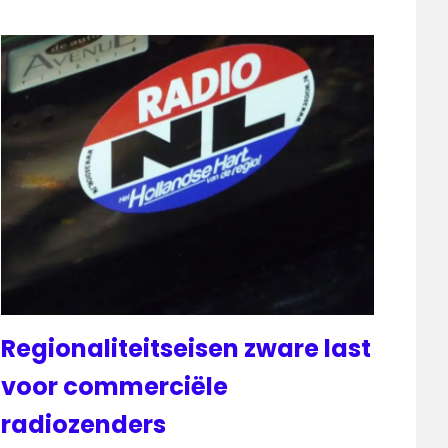
Regionaliteitseisen zware last
voor commerciële
radiozenders