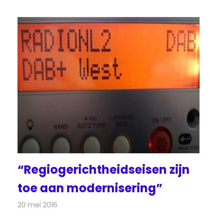
“Regiogerichtheidseisen zijn
toe aan modernisering”
20 mei 2016
Redactie
Nieuws
,
Radionieuws