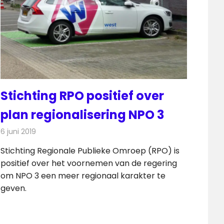
Stichting RPO positief over
plan regionalisering NPO 3
6 juni 2019
Redactie
Televisienieuws
Stichting Regionale Publieke Omroep (RPO) is
positief over het voornemen van de regering
om NPO 3 een meer regionaal karakter te
geven.