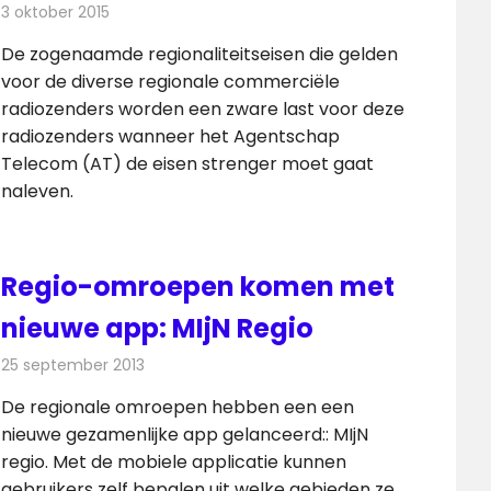
3 oktober 2015
Redactie
Nieuws
,
Radionieuws
De zogenaamde regionaliteitseisen die gelden
voor de diverse regionale commerciële
radiozenders worden een zware last voor deze
radiozenders wanneer het Agentschap
Telecom (AT) de eisen strenger moet gaat
naleven.
Regio-omroepen komen met
nieuwe app: MIjN Regio
25 september 2013
Redactie
Telecom
De regionale omroepen hebben een een
nieuwe gezamenlijke app gelanceerd:: MIjN
regio. Met de mobiele applicatie kunnen
gebruikers zelf bepalen uit welke gebieden ze