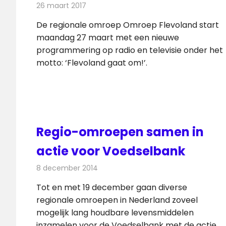
26 maart 2017
Redactie
Nieuws
De regionale omroep Omroep Flevoland start
maandag 27 maart met een nieuwe
programmering op radio en televisie onder het
motto: ‘Flevoland gaat om!’.
Regio-omroepen samen in
actie voor Voedselbank
8 december 2014
Redactie
Televisienieuws
Tot en met 19 december gaan diverse
regionale omroepen in Nederland zoveel
mogelijk lang houdbare levensmiddelen
inzamelen voor de Voedselbank met de actie