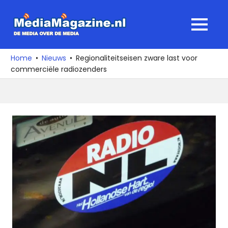
Ga
naar
MediaMagaz
MENU
de
De
inhoud
media
Home
Nieuws
Regionaliteitseisen zware last voor
over
commerciële radiozenders
de
media