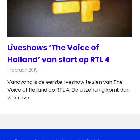
Liveshows ‘The Voice of
Holland’ van start op RTL 4
1 februari 2019
Redactie
Televisienieuws
Vanavond is de eerste liveshow te zien van The
Voice of Holland op RTL 4. De uitzending komt dan
weer live