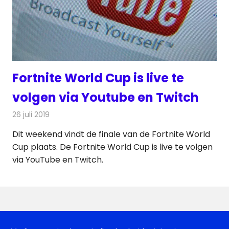
Fortnite World Cup is live te
volgen via Youtube en Twitch
26 juli 2019
Redactie
Televisienieuws
Dit weekend vindt de finale van de Fortnite World
Cup plaats. De Fortnite World Cup is live te volgen
via YouTube en Twitch.