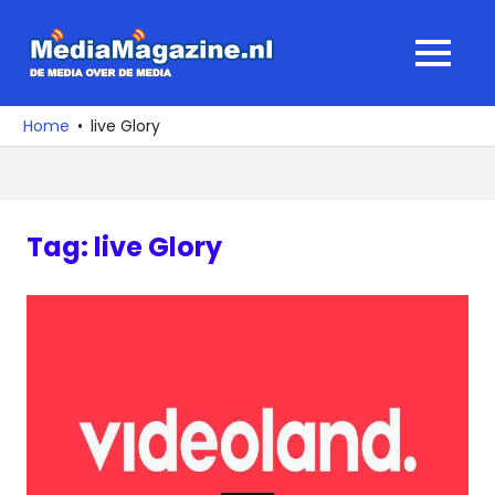
Ga
naar
MediaMagaz
MENU
de
De
inhoud
media
Home
live Glory
over
de
media
Tag:
live Glory