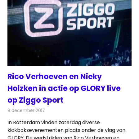
Rico Verhoeven en Nieky
Holzken in actie op GLORY live
op Ziggo Sport
8 december 2017
Redactie
Nieuws
,
Televisienieuws
In Rotterdam vinden zaterdag diverse
kickboksevenementen plaats onder de vlag van
GLORY. De wedstrijden van Rico Verhoeven en