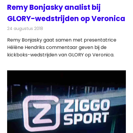
Remy Bonjasky analist bij
GLORY-wedstrijden op Veronica
24 augustus 2018
Redactie
Televisienieuws
Remy Bonjasky gaat samen met presentatrice
Hélène Hendriks commentaar geven bij de
kickboks-wedstrijden van GLORY op Veronica.