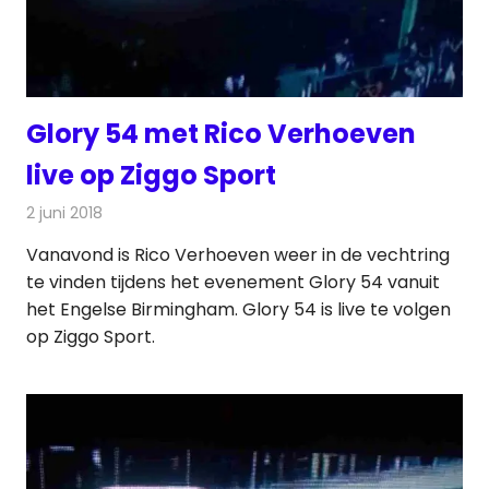
Glory 54 met Rico Verhoeven
live op Ziggo Sport
2 juni 2018
Redactie
Televisienieuws
Vanavond is Rico Verhoeven weer in de vechtring
te vinden tijdens het evenement Glory 54 vanuit
het Engelse Birmingham. Glory 54 is live te volgen
op Ziggo Sport.