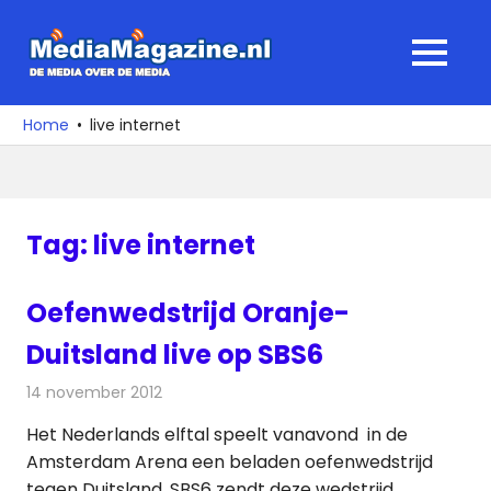
Ga
naar
MediaMagaz
MENU
de
De
inhoud
media
Home
live internet
over
de
media
Tag:
live internet
Oefenwedstrijd Oranje-
Duitsland live op SBS6
14 november 2012
Redactie
Televisienieuws
Het Nederlands elftal speelt vanavond in de
Amsterdam Arena een beladen oefenwedstrijd
tegen Duitsland. SBS6 zendt deze wedstrijd