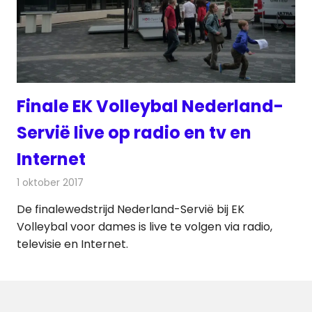
Finale EK Volleybal Nederland-
Servië live op radio en tv en
Internet
1 oktober 2017
Redactie
Nieuws
,
Televisienieuws
De finalewedstrijd Nederland-Servië bij EK
Volleybal voor dames is live te volgen via radio,
televisie en Internet.