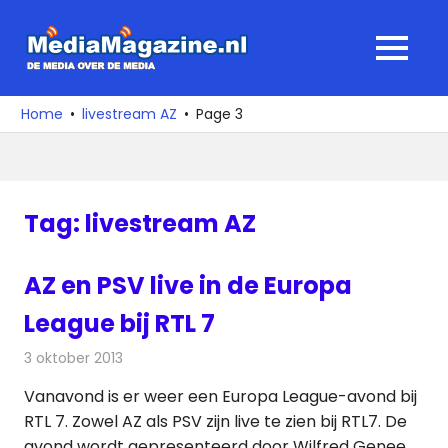
Ga
naar
MediaMagaz
MENU
de
De
inhoud
media
Home
livestream AZ
Page 3
over
de
media
Tag:
livestream AZ
AZ en PSV live in de Europa
League bij RTL 7
3 oktober 2013
Redactie
Televisienieuws
Vanavond is er weer een Europa League-avond bij
RTL 7. Zowel AZ als PSV zijn live te zien bij RTL7. De
avond wordt gepresenteerd door Wilfred Genee