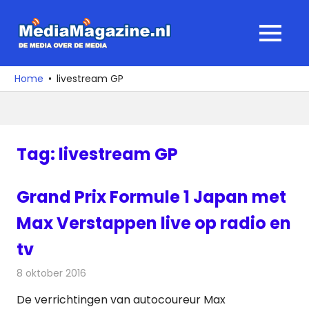
Ga
naar
MediaMagaz
MENU
de
De
inhoud
media
Home
livestream GP
over
de
media
Tag:
livestream GP
Grand Prix Formule 1 Japan met
Max Verstappen live op radio en
tv
8 oktober 2016
Redactie
Nieuws
,
Radionieuws
,
Televisienieuws
De verrichtingen van autocoureur Max