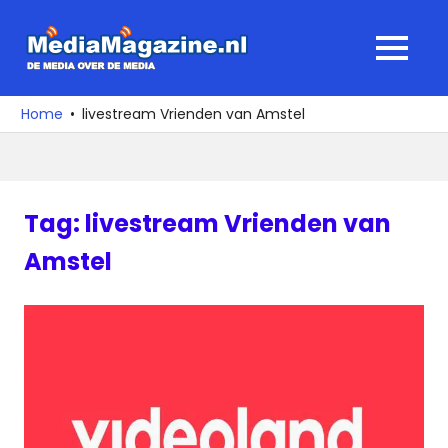
Ga
naar
MediaMagaz
MENU
de
De
inhoud
media
Home
livestream Vrienden van Amstel
over
de
media
Tag:
livestream Vrienden van
Amstel