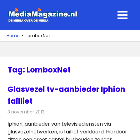
Ga
naar
MediaMagaz
MENU
de
De
inhoud
media
Home
LomboxNet
over
de
media
Tag:
LomboxNet
Glasvezel tv-aanbieder Iphion
failliet
3 november 2012
Redactie
Televisienieuws
Iphion, aanbieder van televisiediensten via
glasvezelnetwerken, is failliet verklaard. Hierdoor
zitten een groot aantal huishouden zonder