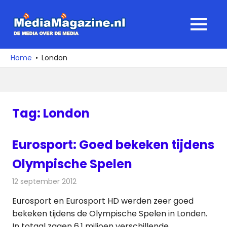
Ga
naar
MediaMagaz
MENU
de
De
inhoud
media
Home
London
over
de
media
Tag:
London
Eurosport: Goed bekeken tijdens
Olympische Spelen
12 september 2012
Redactie
Televisienieuws
Eurosport en Eurosport HD werden zeer goed
bekeken tijdens de Olympische Spelen in Londen.
In totaal zagen 6,1 miljoen verschillende