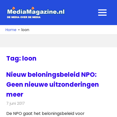
Ga
naar
MediaMagaz
MENU
de
De
inhoud
media
Home
loon
over
de
media
Tag:
loon
Nieuw beloningsbeleid NPO:
Geen nieuwe uitzonderingen
meer
7 juni 2017
Redactie
Nieuws
,
Radionieuws
,
Televisienieuws
De NPO gaat het beloningsbeleid voor