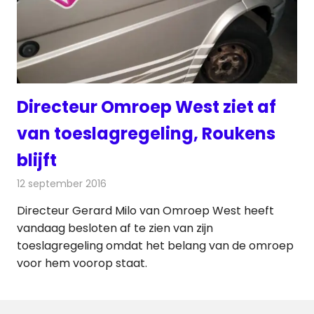
Directeur Omroep West ziet af
van toeslagregeling, Roukens
blijft
12 september 2016
Redactie
Nieuws
,
Radionieuws
,
Televisienieuws
Directeur Gerard Milo van Omroep West heeft
vandaag besloten af te zien van zijn
toeslagregeling omdat het belang van de omroep
voor hem voorop staat.