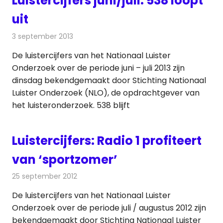
Luistercijfers juni/juli: 538 loopt
uit
3 september 2013
Redactie
Radionieuws
De luistercijfers van het Nationaal Luister
Onderzoek over de periode juni – juli 2013 zijn
dinsdag bekendgemaakt door Stichting Nationaal
Luister Onderzoek (NLO), de opdrachtgever van
het luisteronderzoek. 538 blijft
Luistercijfers: Radio 1 profiteert
van ‘sportzomer’
25 september 2012
Redactie
Radionieuws
De luistercijfers van het Nationaal Luister
Onderzoek over de periode juli / augustus 2012 zijn
bekendgemaakt door Stichting Nationaal Luister