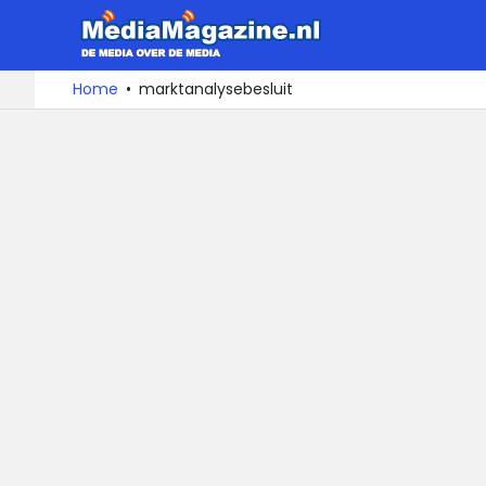
MediaMa
De
Ga
Home
marktanalysebesluit
media
naar
over
de
de
inhoud
media