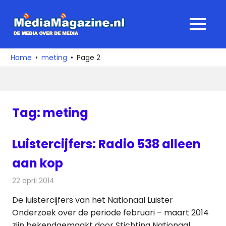
Ga
naar
MediaMagaz
MENU
de
De
inhoud
media
Home
meting
Page 2
over
de
media
Tag:
meting
Luistercijfers: Radio 538 alleen
aan kop
22 april 2014
Redactie
Radionieuws
De luistercijfers van het Nationaal Luister
Onderzoek over de periode februari – maart 2014
zijn bekendgemaakt door Stichting Nationaal