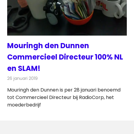
Mouringh den Dunnen
Commercieel Directeur 100% NL
en SLAM!
26 januari 2019
Redactie
Nieuws
Mouringh den Dunnen is per 28 januari benoemd
tot Commercieel Directeur bij RadioCorp, het
moederbedrijf