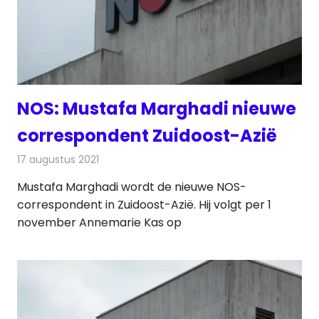
NOS: Mustafa Marghadi nieuwe
correspondent Zuidoost-Azië
17 augustus 2021
Redactie
Televisienieuws
Mustafa Marghadi wordt de nieuwe NOS-
correspondent in Zuidoost-Azië. Hij volgt per 1
november Annemarie Kas op