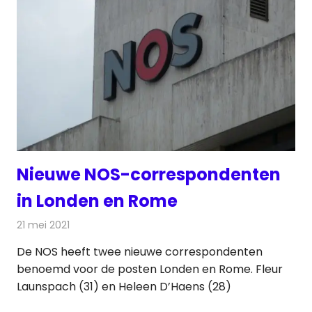
Nieuwe NOS-correspondenten
in Londen en Rome
21 mei 2021
Redactie
Televisienieuws
De NOS heeft twee nieuwe correspondenten
benoemd voor de posten Londen en Rome. Fleur
Launspach (31) en Heleen D’Haens (28)