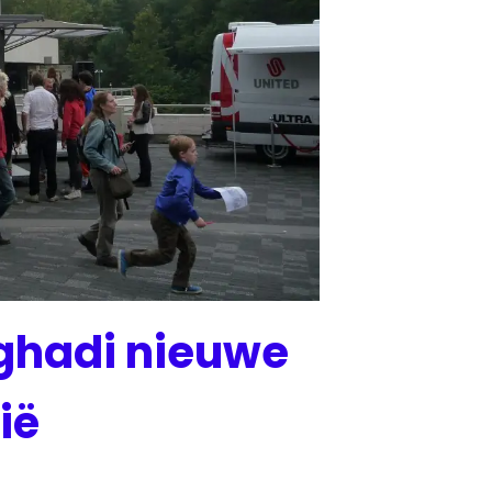
ghadi nieuwe
ië