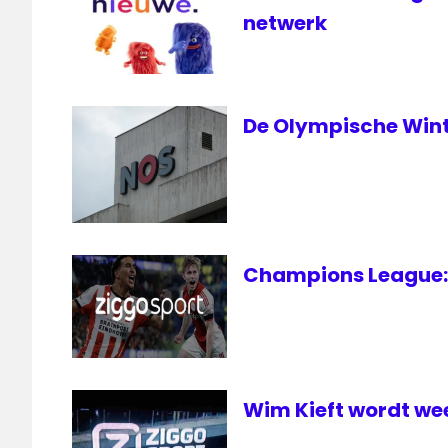
NOS
netwerk
televisie
De Olympische Wint
Champions League: 
Wim Kieft wordt we