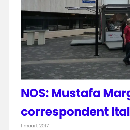
NOS: Mustafa Mar
correspondent Ital
1 maart 2017
Redactie
Nieuws
,
Televisienieuws