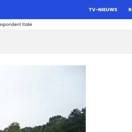
gazine.
TV-NIEUWS
R
spondent Italië