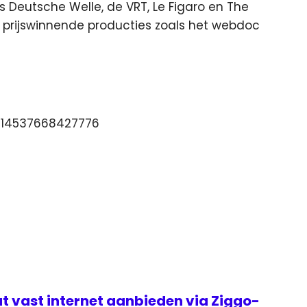
ls Deutsche Welle, de VRT, Le Figaro en The
n prijswinnende producties zoals het webdoc
6914537668427776
t vast internet aanbieden via Ziggo-