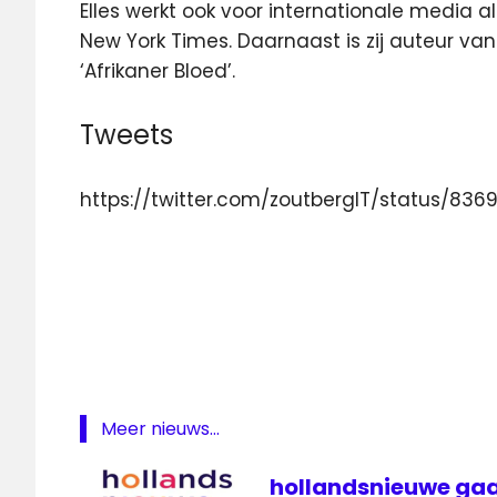
Elles werkt ook voor internationale media a
New York Times. Daarnaast is zij auteur va
‘Afrikaner Bloed’.
Tweets
https://twitter.com/zoutbergIT/status/83
correspondent
Elles
van
Gelder
ezine
Italië
Meer nieuws...
Mustafa
Marghadi
hollandsnieuwe gaa