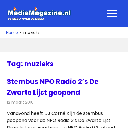
Ga
naar
MediaMagaz
MENU
de
De
inhoud
media
Home
muzieks
over
de
media
Tag:
muzieks
Stembus NPO Radio 2’s De
Zwarte Lijst geopend
12 maart 2016
Redactie
Nieuws
,
Radionieuws
Vanavond heeft DJ Corné Klijn de stembus
geopend voor de NPO Radio 2’s De Zwarte Lijst.
Deze lijst was voorheen op NPO Radio 6 Soul and