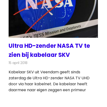
Ultra HD-zender NASA TV te
zien bij kabelaar SKV
15 april 2018
Redactie
Nieuws
,
Televisienieuws
Kabelaar SKV uit Veendam geeft sinds
zaterdag de Ultra HD-zender NASA TV UHD
door via haar kabelnet. De kabelaar heeft
daarmee naar eigen zeggen een primeur