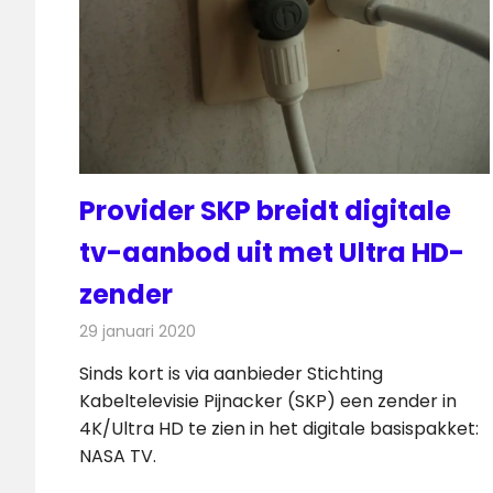
Provider SKP breidt digitale
tv-aanbod uit met Ultra HD-
zender
29 januari 2020
Redactie
Televisienieuws
Sinds kort is via aanbieder Stichting
Kabeltelevisie Pijnacker (SKP) een zender in
4K/Ultra HD te zien in het digitale basispakket:
NASA TV.