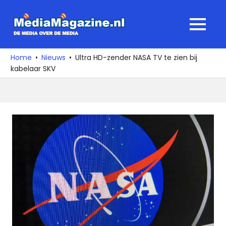
Ga
naar
MediaMagaz
MENU
de
De
inhoud
media
Home
Nieuws
Ultra HD-zender NASA TV te zien bij
over
kabelaar SKV
de
media