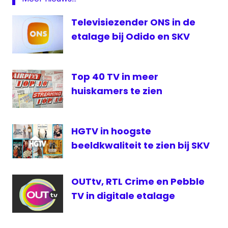
TV
SKV
Televisiezender ONS in de
SKV
etalage bij Odido en SKV
Veendam
Stichting
Kabelnet
Top 40 TV in meer
Veendam
huiskamers te zien
Ultra
HD
HGTV in hoogste
beeldkwaliteit te zien bij SKV
OUTtv, RTL Crime en Pebble
TV in digitale etalage