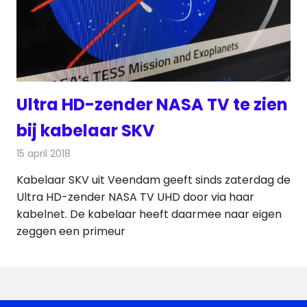
Ultra HD-zender NASA TV te zien
bij kabelaar SKV
15 april 2018
Redactie
Nieuws
,
Televisienieuws
Kabelaar SKV uit Veendam geeft sinds zaterdag de
Ultra HD-zender NASA TV UHD door via haar
kabelnet. De kabelaar heeft daarmee naar eigen
zeggen een primeur