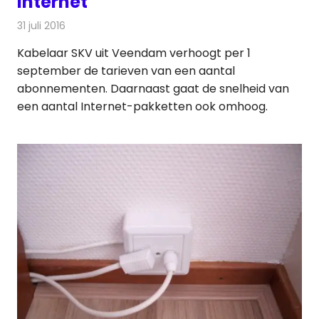
Internet
31 juli 2016
Redactie
Kabelzaken
,
Nieuws
,
Televisienieuws
Kabelaar SKV uit Veendam verhoogt per 1
september de tarieven van een aantal
abonnementen. Daarnaast gaat de snelheid van
een aantal Internet-pakketten ook omhoog.