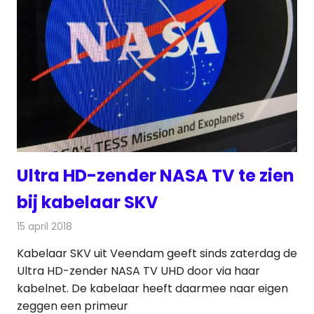
Ultra HD-zender NASA TV te zien
bij kabelaar SKV
15 april 2018
Redactie
Nieuws
,
Televisienieuws
Kabelaar SKV uit Veendam geeft sinds zaterdag de
Ultra HD-zender NASA TV UHD door via haar
kabelnet. De kabelaar heeft daarmee naar eigen
zeggen een primeur