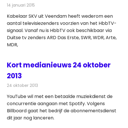
14 januari 2015
Redactie
Kabelzaken
Kabelaar SKV uit Veendam heeft wederom een
aantal televisiezenders voorzien van het HbbTV-
signaal. Vanaf nu is HbbTV ook beschikbaar via
Duitse tv zenders ARD Das Erste, SWR, WDR, Arte,
MDR,
Kort medianieuws 24 oktober
2013
24 oktober 2013
Redactie
Andere media over de media
YouTube wil met een betaalde muziekdienst de
concurrentie aangaan met Spotify. Volgens
Billboard gaat het bedrijf de abonnementsdienst
dit jaar nog lanceren.