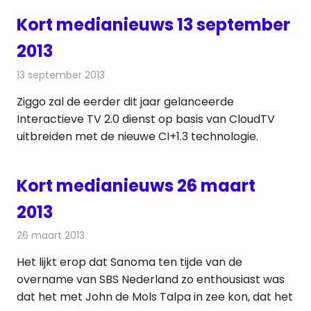
Kort medianieuws 13 september
2013
13 september 2013
Redactie
Andere media over de media
Ziggo zal de eerder dit jaar gelanceerde
Interactieve TV 2.0 dienst op basis van CloudTV
uitbreiden met de nieuwe CI+1.3 technologie.
Kort medianieuws 26 maart
2013
26 maart 2013
Redactie
Andere media over de media
Het lijkt erop dat Sanoma ten tijde van de
overname van SBS Nederland zo enthousiast was
dat het met John de Mols Talpa in zee kon, dat het