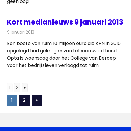
geen oog
Kort medianieuws 9 januari 2013
9 januari 2013
Redactie
Andere media over de media
Een boete van ruim 10 miljoen euro die KPN in 2010
opgelegd had gekregen van telecomwaakhond
Opta is woensdag door het College van Beroep
voor het bedrijfsleven verlaagd tot ruim
1
2
»
Berichten
Volgende
1
2
»
berichten
paginering