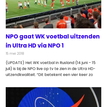
NPO gaat WK voetbal uitzenden
in Ultra HD via NPO 1
15 mei 2018
Redactie
Televisienieuws
(UPDATE) Het WK voetbal in Rusland (14 juni – 15
juli) is bij de NPO live op tv te zien in de Ultra HD-
uitzendkwaliteit. “Dit betekent een vier keer zo