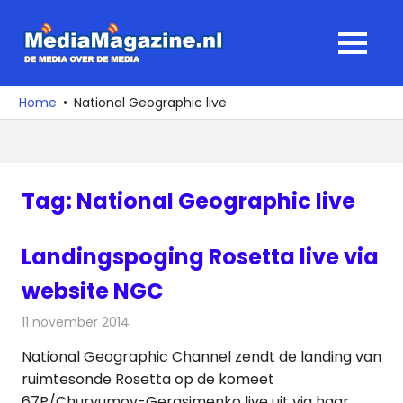
Ga
naar
MediaMagaz
MENU
de
De
inhoud
media
Home
National Geographic live
over
de
media
Tag:
National Geographic live
Landingspoging Rosetta live via
website NGC
11 november 2014
Redactie
Televisienieuws
National Geographic Channel zendt de landing van
ruimtesonde Rosetta op de komeet
67P/Churyumov-Gerasimenko live uit via haar